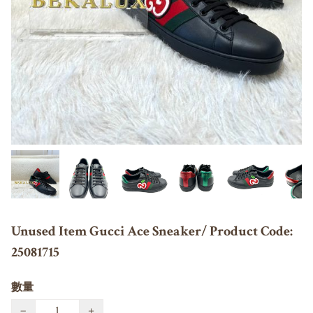
Unused Item Gucci Ace Sneaker/ Product Code:
25081715
數量
−
+