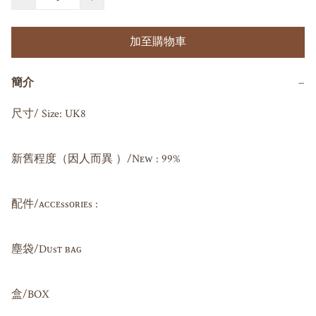
加至購物車
簡介
−
尺寸/ Size: UK8

新舊程度（因人而異 ）/Nᴇᴡ : 99%

配件/ᴀᴄᴄᴇssᴏʀɪᴇs : 

塵袋/Dᴜsᴛ ʙᴀɢ 

盒/BOX
