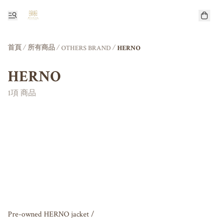
首頁
/
所有商品
/
/
OTHERS BRAND
HERNO
HERNO
1項 商品
Pre-owned HERNO jacket /