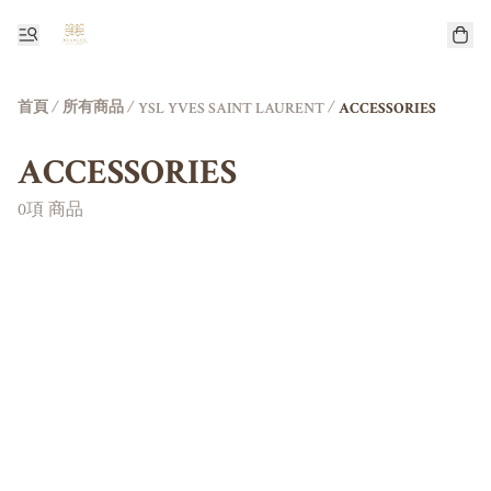
首頁
/
所有商品
/
/
YSL YVES SAINT LAURENT
ACCESSORIES
ACCESSORIES
0項 商品