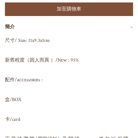
加至購物車
簡介
−
尺寸/ Size: 11x9.3x1cm

新舊程度（因人而異 ）/Nᴇᴡ : 95%

配件/ᴀᴄᴄᴇssᴏʀɪᴇs : 

盒/BOX

卡/card
