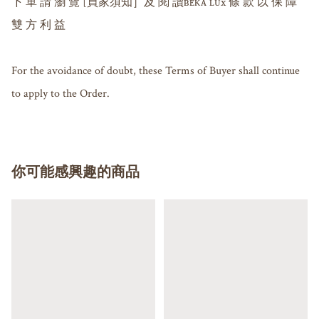
下 單 請 瀏 覽 [買家須知］及 閱 讀ʙᴇᴋᴀ ʟᴜx 條 款 以 保 障 
雙 方 利 益

For the avoidance of doubt, these Terms of Buyer shall continue 
to apply to the Order.
你可能感興趣的商品