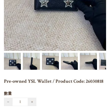
Pre-owned YSL Wallet / Product Code: 26030818
數量
−
+