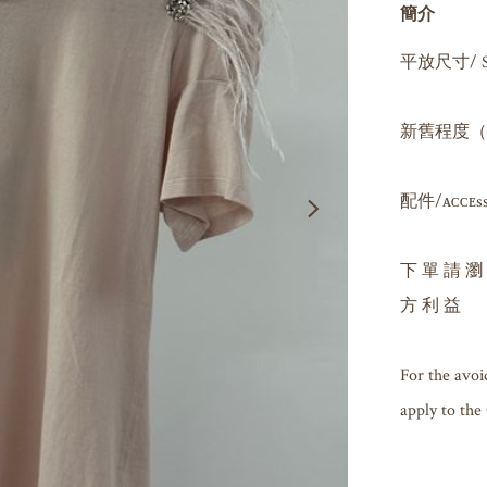
簡介
平放尺寸/ Si
新舊程度（因人
配件/ᴀᴄᴄᴇssᴏʀ
下 單 請 瀏
方 利 益

For the avoi
apply to the