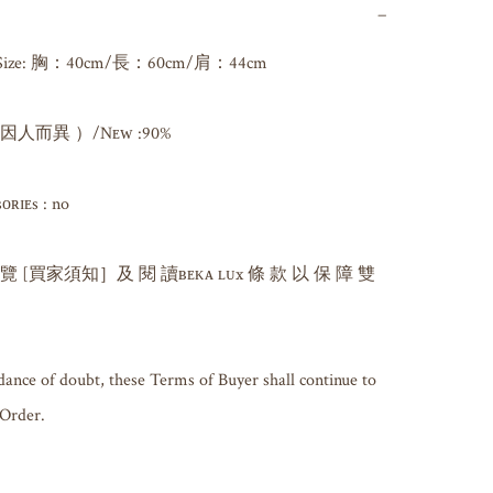
−
ze: 胸：40cm/長：60cm/肩：44cm

而異 ）/Nᴇᴡ :90%

ɪᴇs : no

 覽 [買家須知］及 閱 讀ʙᴇᴋᴀ ʟᴜx 條 款 以 保 障 雙 
dance of doubt, these Terms of Buyer shall continue to 
 Order.