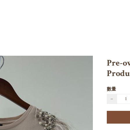
Pre-o
Produ
數量
−