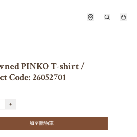
wned PINKO T-shirt /
ct Code: 26052701
+
加至購物車