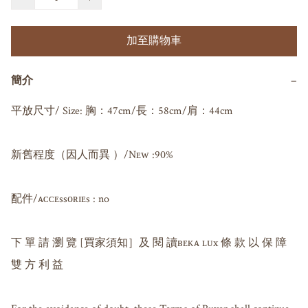
加至購物車
簡介
−
平放尺寸/ Size: 胸：47cm/長：58cm/肩：44cm

新舊程度（因人而異 ）/Nᴇᴡ :90%

配件/ᴀᴄᴄᴇssᴏʀɪᴇs : no

下 單 請 瀏 覽 [買家須知］及 閱 讀ʙᴇᴋᴀ ʟᴜx 條 款 以 保 障 
雙 方 利 益
