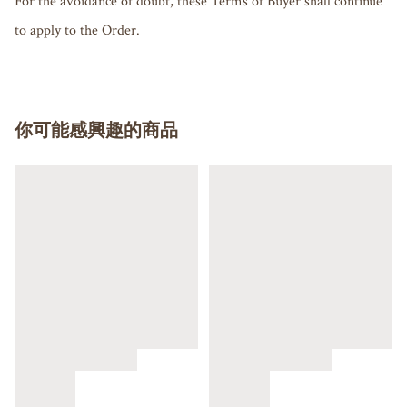
For the avoidance of doubt, these Terms of Buyer shall continue 
你可能感興趣的商品