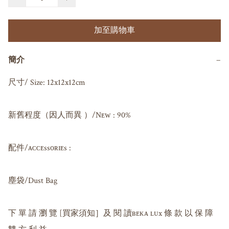
加至購物車
簡介
−
尺寸/ Size: 12x12x12cm

新舊程度（因人而異 ）/Nᴇᴡ : 90%

配件/ᴀᴄᴄᴇssᴏʀɪᴇs : 

塵袋/Dust Bag

下 單 請 瀏 覽 [買家須知］及 閱 讀ʙᴇᴋᴀ ʟᴜx 條 款 以 保 障 