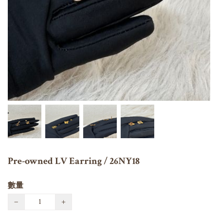
Pre-owned LV Earring / 26NY18
數量
−
+