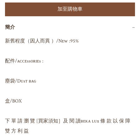
加至購物車
簡介
−
新舊程度（因人而異 ）/Nᴇᴡ :95%

配件/ᴀᴄᴄᴇssᴏʀɪᴇs : 

塵袋/Dᴜsᴛ ʙᴀɢ 

盒/BOX

下 單 請 瀏 覽 [買家須知］及 閱 讀ʙᴇᴋᴀ ʟᴜx 條 款 以 保 障 
雙 方 利 益
