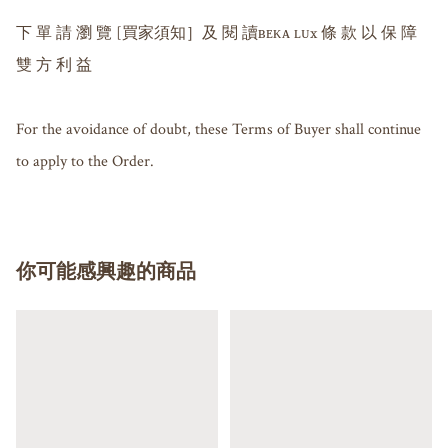
下 單 請 瀏 覽 [買家須知］及 閱 讀ʙᴇᴋᴀ ʟᴜx 條 款 以 保 障 
雙 方 利 益

For the avoidance of doubt, these Terms of Buyer shall continue 
to apply to the Order.
你可能感興趣的商品