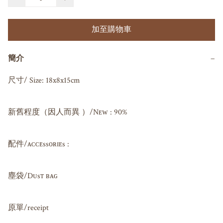
加至購物車
簡介
−
尺寸/ Size: 18x8x15cm

新舊程度（因人而異 ）/Nᴇᴡ : 90%

配件/ᴀᴄᴄᴇssᴏʀɪᴇs : 

塵袋/Dᴜsᴛ ʙᴀɢ 

原單/receipt 
