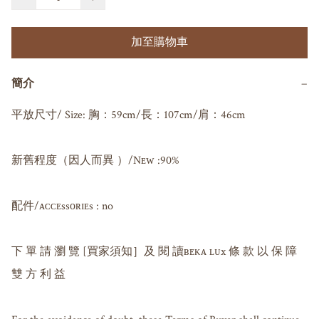
加至購物車
簡介
−
平放尺寸/ Size: 胸：59cm/長：107cm/肩：46cm

新舊程度（因人而異 ）/Nᴇᴡ :90%

配件/ᴀᴄᴄᴇssᴏʀɪᴇs : no

下 單 請 瀏 覽 [買家須知］及 閱 讀ʙᴇᴋᴀ ʟᴜx 條 款 以 保 障 
雙 方 利 益
