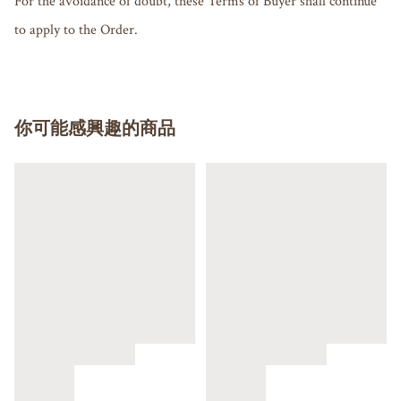
For the avoidance of doubt, these Terms of Buyer shall continue 
你可能感興趣的商品