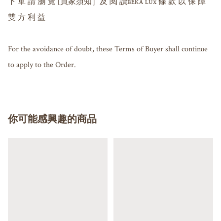
下 單 請 瀏 覽 [買家須知］及 閱 讀ʙᴇᴋᴀ ʟᴜx 條 款 以 保 障 
雙 方 利 益

For the avoidance of doubt, these Terms of Buyer shall continue 
你可能感興趣的商品