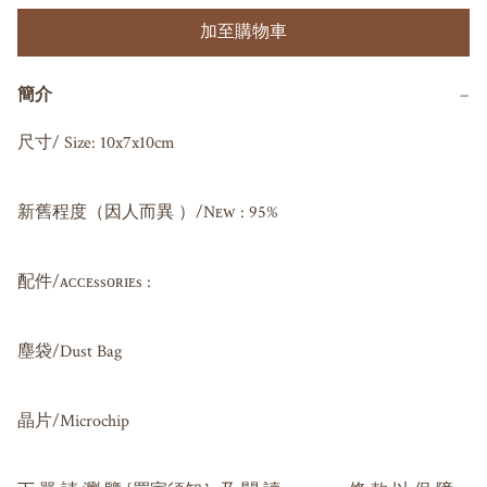
加至購物車
簡介
−
尺寸/ Size: 10x7x10cm

新舊程度（因人而異 ）/Nᴇᴡ : 95%

配件/ᴀᴄᴄᴇssᴏʀɪᴇs : 

塵袋/Dust Bag

晶片/Microchip 
