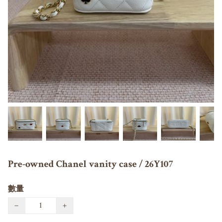
Pre-owned Chanel vanity case / 26Y107
數量
−
+