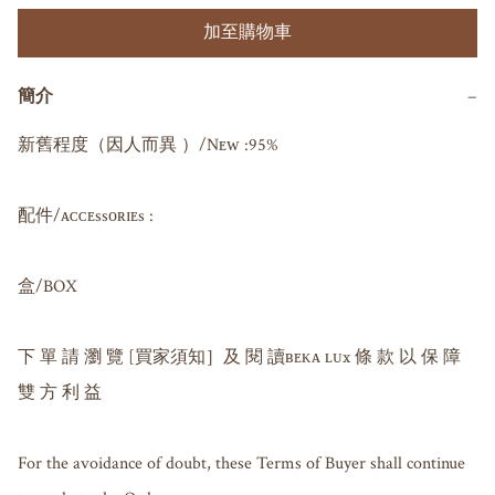
加至購物車
簡介
−
新舊程度（因人而異 ）/Nᴇᴡ :95%

配件/ᴀᴄᴄᴇssᴏʀɪᴇs : 

盒/BOX

下 單 請 瀏 覽 [買家須知］及 閱 讀ʙᴇᴋᴀ ʟᴜx 條 款 以 保 障 
雙 方 利 益

For the avoidance of doubt, these Terms of Buyer shall continue 