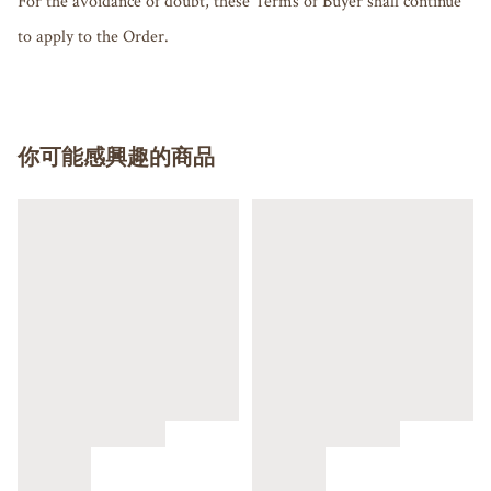
For the avoidance of doubt, these Terms of Buyer shall continue 
你可能感興趣的商品