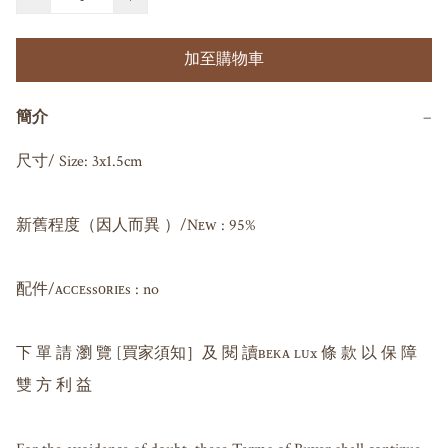
加至購物車
簡介
−
尺寸/ Size: 3x1.5cm

新舊程度（因人而異 ）/Nᴇᴡ : 95%

配件/ᴀᴄᴄᴇssᴏʀɪᴇs : no

下 單 請 瀏 覽 [買家須知］及 閱 讀ʙᴇᴋᴀ ʟᴜx 條 款 以 保 障 
雙 方 利 益
