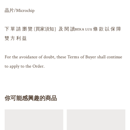
晶片/Microchip 

下 單 請 瀏 覽 [買家須知］及 閱 讀ʙᴇᴋᴀ ʟᴜx 條 款 以 保 障 
雙 方 利 益

For the avoidance of doubt, these Terms of Buyer shall continue 
你可能感興趣的商品