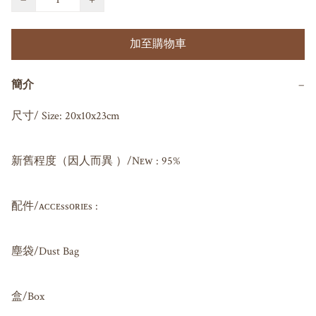
加至購物車
簡介
−
尺寸/ Size: 20x10x23cm

新舊程度（因人而異 ）/Nᴇᴡ : 95%

配件/ᴀᴄᴄᴇssᴏʀɪᴇs : 

塵袋/Dust Bag

盒/Box
