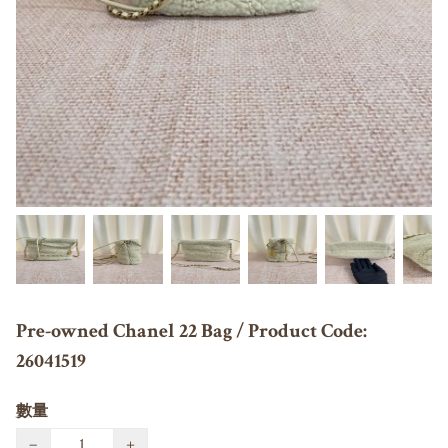
Pre-owned Chanel 22 Bag / Product Code:
26041519
數量
−
+