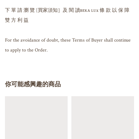
下 單 請 瀏 覽 [買家須知］及 閱 讀ʙᴇᴋᴀ ʟᴜx 條 款 以 保 障 
雙 方 利 益

For the avoidance of doubt, these Terms of Buyer shall continue 
to apply to the Order.
你可能感興趣的商品