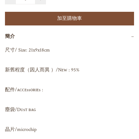
加至購物車
簡介
−
尺寸/ Size: 21x9x18cm

新舊程度（因人而異 ）/Nᴇᴡ : 95%

配件/ᴀᴄᴄᴇssᴏʀɪᴇs : 

塵袋/Dᴜsᴛ ʙᴀɢ 

晶片/microchip 
