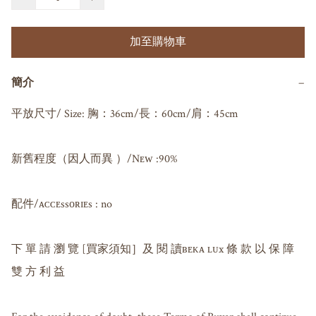
加至購物車
簡介
−
平放尺寸/ Size: 胸：36cm/長：60cm/肩：45cm

新舊程度（因人而異 ）/Nᴇᴡ :90%

配件/ᴀᴄᴄᴇssᴏʀɪᴇs : no

下 單 請 瀏 覽 [買家須知］及 閱 讀ʙᴇᴋᴀ ʟᴜx 條 款 以 保 障 
雙 方 利 益
