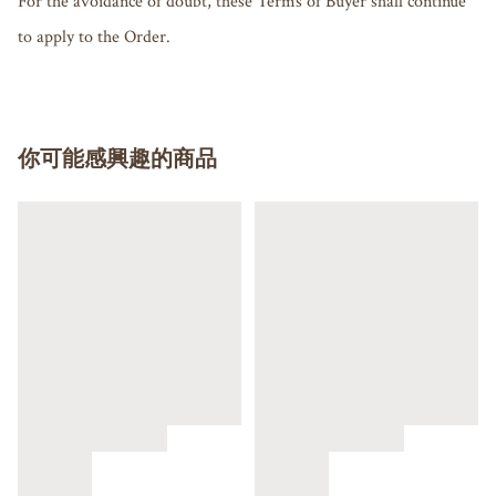
For the avoidance of doubt, these Terms of Buyer shall continue 
to apply to the Order.
你可能感興趣的商品