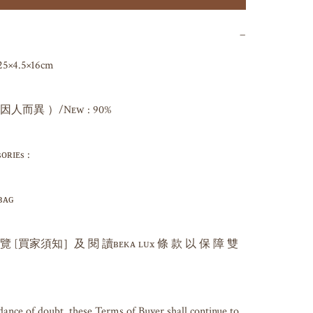
−
5×4.5×16cm

而異 ）/Nᴇᴡ : 90%

ɪᴇs : 

ɢ 

 覽 [買家須知］及 閱 讀ʙᴇᴋᴀ ʟᴜx 條 款 以 保 障 雙 
dance of doubt, these Terms of Buyer shall continue to 