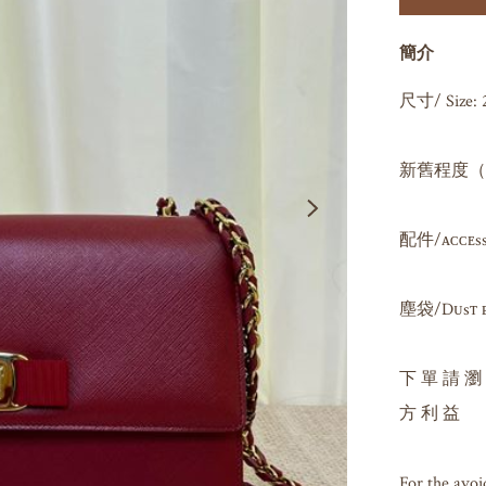
簡介
尺寸/ Size: 2
新舊程度（因人
配件/ᴀᴄᴄᴇssᴏʀ
塵袋/Dᴜsᴛ ʙᴀ
下 單 請 瀏
方 利 益

For the avoi