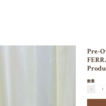
Pre-
FERRA
Produ
數量
−