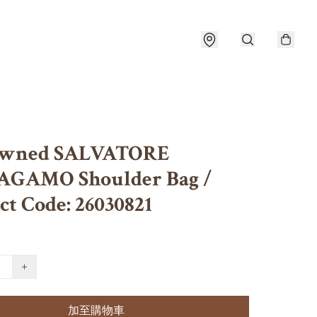
Owned SALVATORE
GAMO Shoulder Bag /
ct Code: 26030821
+
加至購物車