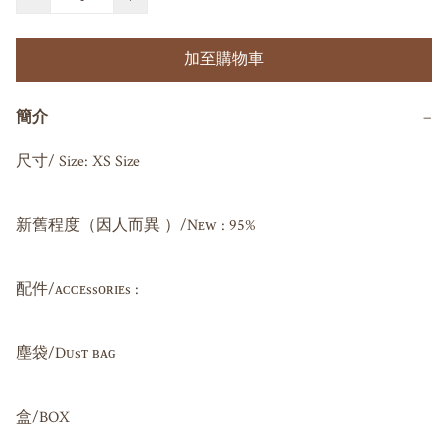
加至購物車
簡介
−
尺寸/ Size: XS Size

新舊程度（因人而異 ）/Nᴇᴡ : 95%

配件/ᴀᴄᴄᴇssᴏʀɪᴇs : 

塵袋/Dᴜsᴛ ʙᴀɢ 

盒/BOX
