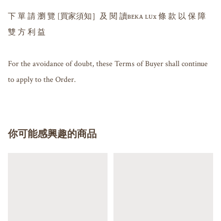
下 單 請 瀏 覽 [買家須知］及 閱 讀ʙᴇᴋᴀ ʟᴜx 條 款 以 保 障 
雙 方 利 益

For the avoidance of doubt, these Terms of Buyer shall continue 
to apply to the Order.
你可能感興趣的商品