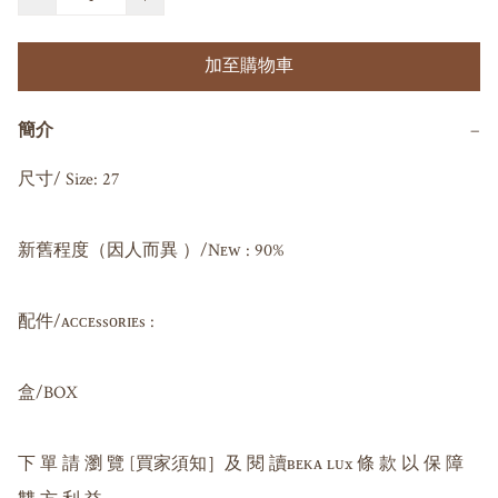
加至購物車
簡介
−
尺寸/ Size: 27

新舊程度（因人而異 ）/Nᴇᴡ : 90%

配件/ᴀᴄᴄᴇssᴏʀɪᴇs : 

盒/BOX

下 單 請 瀏 覽 [買家須知］及 閱 讀ʙᴇᴋᴀ ʟᴜx 條 款 以 保 障 