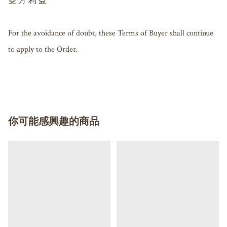
雙 方 利 益

For the avoidance of doubt, these Terms of Buyer shall continue 
to apply to the Order.

你可能感興趣的商品