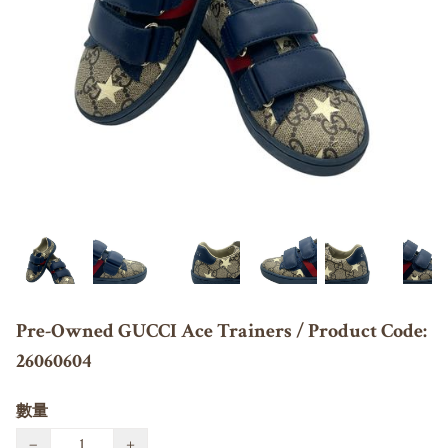
Pre-Owned GUCCI Ace Trainers / Product Code:
26060604
數量
−
+