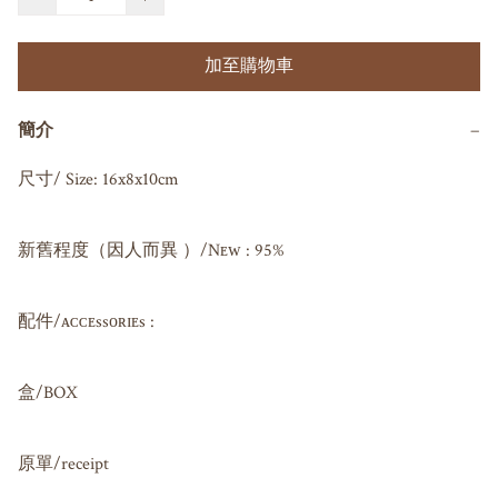
加至購物車
簡介
−
尺寸/ Size: 16x8x10cm

新舊程度（因人而異 ）/Nᴇᴡ : 95%

配件/ᴀᴄᴄᴇssᴏʀɪᴇs : 

盒/BOX

原單/receipt 
