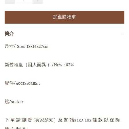
加至購物車
簡介
−
尺寸/ Size: 18x14x27cm

新舊程度（因人而異 ）/Nᴇᴡ : 87%

配件/ᴀᴄᴄᴇssᴏʀɪᴇs : 

貼/sticker

下 單 請 瀏 覽 [買家須知］及 閱 讀ʙᴇᴋᴀ ʟᴜx 條 款 以 保 障 