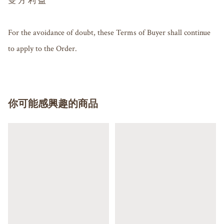
雙 方 利 益

For the avoidance of doubt, these Terms of Buyer shall continue 
to apply to the Order.
你可能感興趣的商品