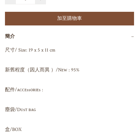
加至購物車
簡介
−
尺寸/ Size: 19 x 5 x 11 cm

新舊程度（因人而異 ）/Nᴇᴡ : 95%

配件/ᴀᴄᴄᴇssᴏʀɪᴇs : 

塵袋/Dᴜsᴛ ʙᴀɢ 

盒/BOX
