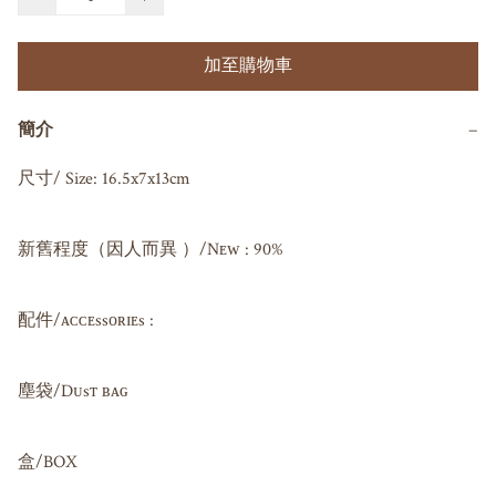
加至購物車
簡介
−
尺寸/ Size: 16.5x7x13cm

新舊程度（因人而異 ）/Nᴇᴡ : 90%

配件/ᴀᴄᴄᴇssᴏʀɪᴇs : 

塵袋/Dᴜsᴛ ʙᴀɢ 

盒/BOX
