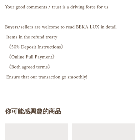
Your good comments / trust is a driving force for us

Buyers/sellers are welcome to read BEKA LUX in detail

 Items in the refund treaty

 《50% Deposit Instructions》

 《Online Full Payment》

 《Both agreed terms》

 Ensure that our transaction go smoothly!
你可能感興趣的商品