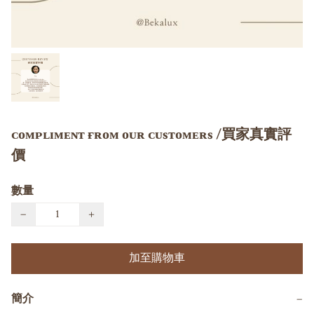
ᴄᴏᴍᴘʟɪᴍᴇɴᴛ ғʀᴏᴍ ᴏᴜʀ ᴄᴜsᴛᴏᴍᴇʀs /買家真實評
價
數量
−
+
加至購物車
簡介
−