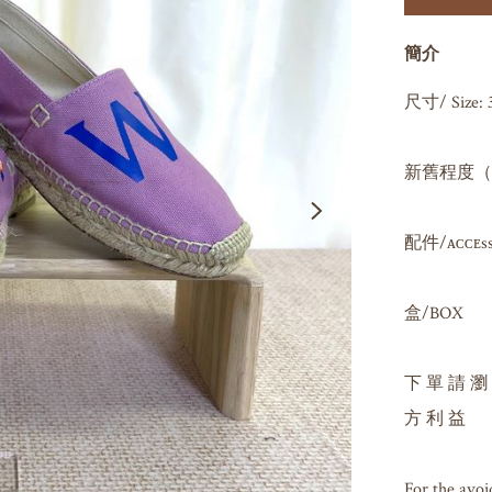
簡介
尺寸/ Size: 3
新舊程度（因人
配件/ᴀᴄᴄᴇssᴏʀ
盒/BOX

下 單 請 瀏
方 利 益

For the avoi