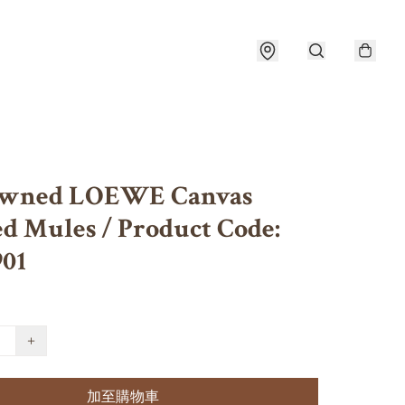
Owned LOEWE Canvas
ed Mules / Product Code:
901
+
加至購物車