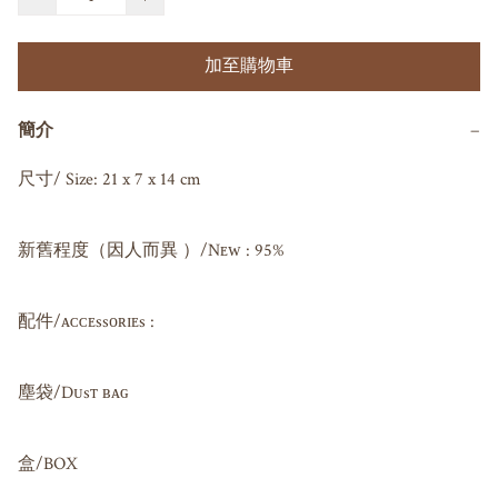
加至購物車
簡介
−
尺寸/ Size: 21 x 7 x 14 cm

新舊程度（因人而異 ）/Nᴇᴡ : 95%

配件/ᴀᴄᴄᴇssᴏʀɪᴇs : 

塵袋/Dᴜsᴛ ʙᴀɢ 

盒/BOX
