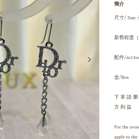
簡介
尺寸/ Size: 
新舊程度（因人
配件/ᴀᴄᴄᴇssᴏʀ
盒/Box

下 單 請 瀏
方 利 益

For the avoi
apply to the