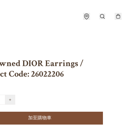
wned DIOR Earrings /
ct Code: 26022206
+
加至購物車