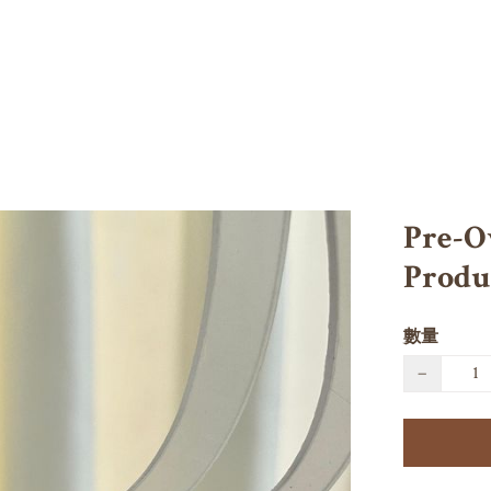
Pre-O
Produ
數量
−