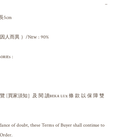
−
長5cm 

而異 ）/Nᴇᴡ : 90%

ɪᴇs : 

 覽 [買家須知］及 閱 讀ʙᴇᴋᴀ ʟᴜx 條 款 以 保 障 雙 
dance of doubt, these Terms of Buyer shall continue to 
 Order.