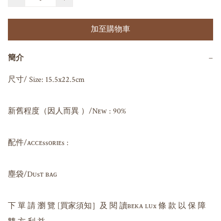
加至購物車
簡介
−
尺寸/ Size: 15.5x22.5cm

新舊程度（因人而異 ）/Nᴇᴡ : 90%

配件/ᴀᴄᴄᴇssᴏʀɪᴇs : 

塵袋/Dᴜsᴛ ʙᴀɢ 

下 單 請 瀏 覽 [買家須知］及 閱 讀ʙᴇᴋᴀ ʟᴜx 條 款 以 保 障 